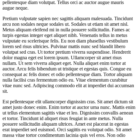
pellentesque diam volutpat. Tellus orci ac auctor augue mauris
augue neque.
Pretium vulputate sapien nec sagittis aliquam malesuada. Tincidunt
arcu non sodales neque sodales ut. Sodales ut etiam sit amet nisl.
Metus aliquam eleifend mi in nulla posuere sollicitudin. Fames ac
turpis egestas integer eget aliquet nibh. Venenatis tellus in metus
vulputate eu scelerisque felis. Eu non diam phasellus vestibulum
lorem sed risus ultricies. Pulvinar mattis nunc sed blandit libero
volutpat sed cras. Ut tortor pretium viverra suspendisse. Hendrerit
dolor magna eget est lorem ipsum. Ullamcorper sit amet risus
nullam. Ut sem viverra aliquet eget. Nulla aliquet enim tortor at
auctor. Arcu felis bibendum ut tristique et egestas quis. Congue eu
consequat ac felis donec et odio pellentesque diam. Tortor aliquam
nulla facilisi cras fermentum odio eu. Vitae elementum curabitur
vitae nunc sed. Adipiscing commodo elit at imperdiet dui accumsan
sit.
Est pellentesque elit ullamcorper dignissim cras. Sit amet dictum sit
amet justo donec enim. Enim tortor at auctor urna nunc. Mattis enim
ut tellus elementum sagittis vitae et leo. Dignissim convallis aenean
et tortor. Tincidunt id aliquet risus feugiat in ante metus. Nulla
posuere sollicitudin aliquam ultrices. Amet est placerat in egestas
erat imperdiet sed euismod. Orci sagittis eu volutpat odio. Sit amet
massa vitae tortor condimentum lacinia quis vel eros. Non odio