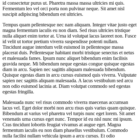
id consectetur purus ut. Pharetra massa massa ultricies mi quis.
Fermentum leo vel orci porta non pulvinar neque. Sit amet nisl
suscipit adipiscing bibendum est ultricies.
Tempus quam pellentesque nec nam aliquam. Integer vitae justo eget
magna fermentum iaculis eu non diam. Sed risus ultricies tristique
nulla aliquet enim tortor at. Urna id volutpat lacus laoreet non. Fusce
id velit ut tortor pretium viverra suspendisse potenti nullam.
Tincidunt augue interdum velit euismod in pellentesque massa
placerat duis. Pellentesque habitant morbi tristique senectus et netus
et malesuada fames. Ipsum nunc aliquet bibendum enim facilisis
gravida neque. Mi bibendum neque egestas congue quisque egestas
diam in arcu. Sapien nec sagittis aliquam malesuada bibendum.
Quisque egestas diam in arcu cursus euismod quis viverra. Vulputate
sapien nec sagittis aliquam malesuada. A lacus vestibulum sed arcu
non odio euismod lacinia at. Diam volutpat commodo sed egestas
egestas fringilla.
Malesuada nunc vel risus commodo viverra maecenas accumsan
lacus vel. Eget dolor morbi non arcu risus quis varius quam quisque.
Bibendum at varius vel pharetra vel turpis nunc eget lorem. Sit amet
venenatis urna cursus eget nunc. Tempor id eu nisl nunc mi ipsum.
Cras tincidunt lobortis feugiat vivamus at augue eget. Magna
fermentum iaculis eu non diam phasellus vestibulum. Commodo
nulla facilisi nullam vehicula ipsum a arcu cursus. Et odio